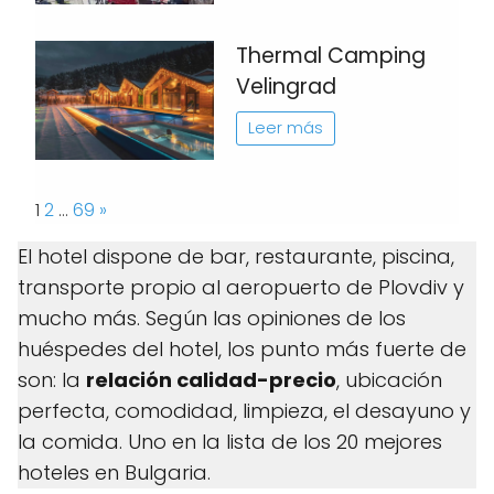
Thermal Camping
Velingrad
Leer más
Page:
Next
1
2
…
69
»
El hotel dispone de bar, restaurante, piscina,
transporte propio al aeropuerto de Plovdiv y
mucho más. Según las opiniones de los
huéspedes del hotel, los punto más fuerte de
son: la
relación calidad-precio
, ubicación
perfecta, comodidad, limpieza, el desayuno y
la comida. Uno en la lista de los 20 mejores
hoteles en Bulgaria.