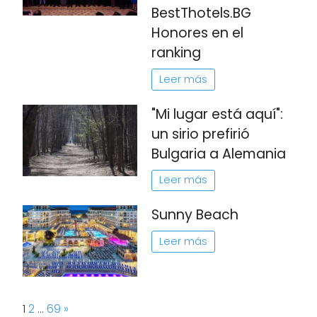
BestThotels.BG
Honores en el
ranking
Leer más
"Mi lugar está aquí":
un sirio prefirió
Bulgaria a Alemania
Leer más
Sunny Beach
Leer más
Page:
Next
1
2
…
69
»