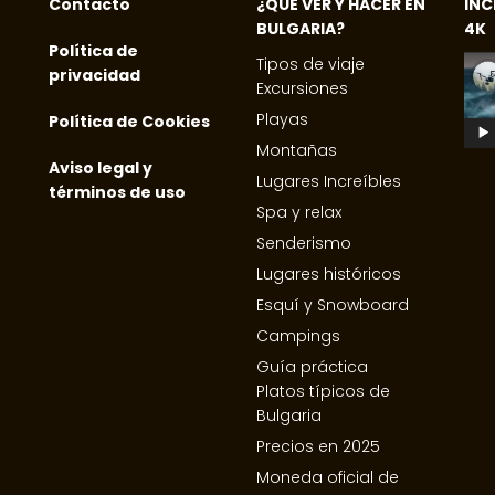
Contacto
¿QUE VER Y HACER EN
INC
BULGARIA?
4K
Política de
Tipos de viaje
privacidad
Excursiones
Playas
Política de Cookies
Montañas
Aviso legal y
Lugares Increíbles
términos de uso
Spa y relax
Senderismo
Lugares históricos
Esquí y Snowboard
Campings
Guía práctica
Platos típicos de
Bulgaria
Precios en 2025
Moneda oficial de