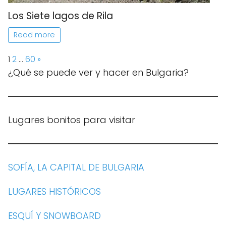
Los Siete lagos de Rila
Read more
Page:
Next
1
2
…
60
»
¿Qué se puede ver y hacer en Bulgaria?
Lugares bonitos para visitar
SOFÍA, LA CAPITAL DE BULGARIA
LUGARES HISTÓRICOS
ESQUÍ Y SNOWBOARD