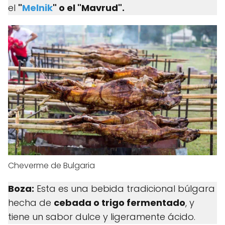
el
"
Melnik
" o el "Mavrud".
Cheverme de Bulgaria
Boza:
Esta es una bebida tradicional búlgara
hecha de
cebada o trigo fermentado
, y
tiene un sabor dulce y ligeramente ácido.