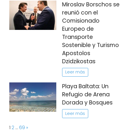
Miroslav Borschos se
reunió con el
Comisionado
Europeo de
Transporte
Sostenible y Turismo
Apostolos
Dzidzikostas
Leer más
Playa Baltata: Un
Refugio de Arena
Dorada y Bosques
Leer más
Page:
Next
1
2
…
69
»