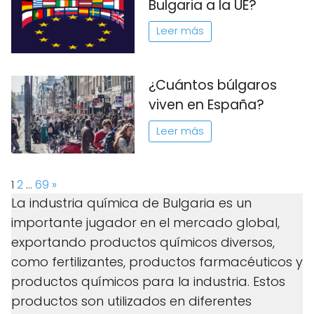
Bulgaria a la UE?
Leer más
¿Cuántos búlgaros
viven en España?
Leer más
Page:
Next
1
2
…
69
»
La industria química de Bulgaria es un
importante jugador en el mercado global,
exportando productos químicos diversos,
como fertilizantes, productos farmacéuticos y
productos químicos para la industria. Estos
productos son utilizados en diferentes