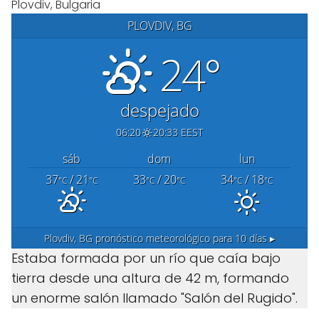
Plovdiv, Bulgaria
PLOVDIV, BG
24°
despejado
06:20
20:33 EEST
sáb
dom
lun
37
/ 21
33
/ 20
34
/ 18
°C
°C
°C
°C
°C
°C
Plovdiv, BG
pronóstico meteorológico para 10 días ▸
Estaba formada por un río que caía bajo
tierra desde una altura de 42 m, formando
un enorme salón llamado "Salón del Rugido".