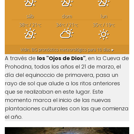
sáb
dom
lun
38
/ 21
34
/ 21
35
/ 19
°C
°C
°C
°C
°C
°C
Vidin, BG
pronóstico meteorológico para 10 días ▸
A través de
los "Ojos de Dios"
, en la Cueva de
Prohodna, todos los años el 21 de marzo, el
día del equinoccio de primavera, pasa un
rayo de sol que alude a los ritos anteriores
que se realizaban en este lugar. Este
momento marca el inicio de las nuevas
plantaciones culturales con las que comienza
el año.