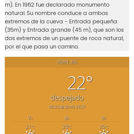
m). En 1962 fue declarado monumento
natural. Su nombre conduce a ambos
extremos de la cueva - Entrada pequeña
(35m) y Entrada grande (45 m), que son los
dos extremos de un puente de roca natural,
por el que pasa un camino.
VIDIN, BG
22°
despejado
06:23
20:45 EEST
7
8
9
h
h
h
21
23
25
°C
°C
°C