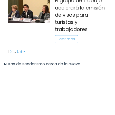
El grupo de trabajo
acelerará la emisión
de visas para
turistas y
trabajadores
Leer más
Page:
Next
1
2
…
69
»
Rutas de senderismo cerca de la cueva