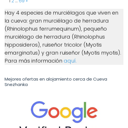
Page:
Next
1
2
…
69
»
Hay 4 especies de murciélagos que viven en
la cueva: gran murciélago de herradura
(Rhinolophus ferrumequinum), pequeño
murciélago de herradura (Rhinolophus
hipposideros), ruiseñor tricolor (Myotis
emarginatus) y gran ruiseñor (Myotis myotis).
Para más información
aquí.
Mejores ofertas en alojamiento cerca de Cueva
Snezhanka