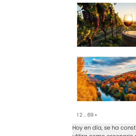
Page:
Next
1
2
…
69
»
Hoy en día, se ha cons