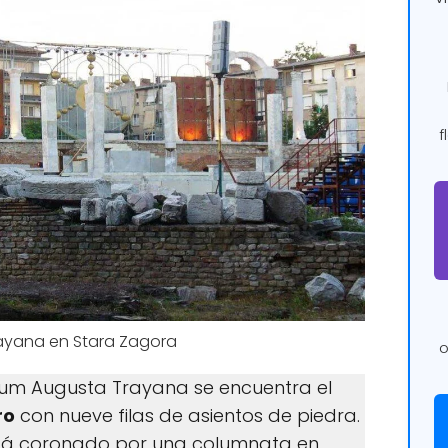
f
ayana en Stara Zagora
o
orum Augusta Trayana se encuentra el
ro
con nueve filas de asientos de piedra.
está coronado por una columnata en