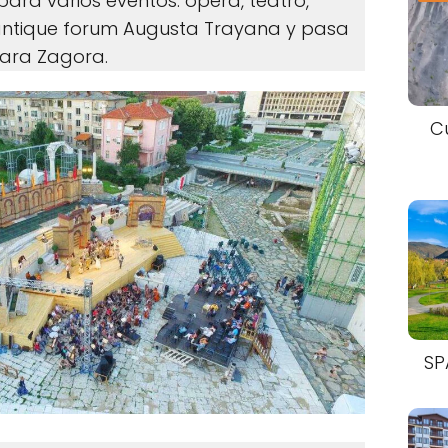
para varios eventos: ópera, teatro,
el antique forum Augusta Trayana y pasa
tara Zagora.
C
SP