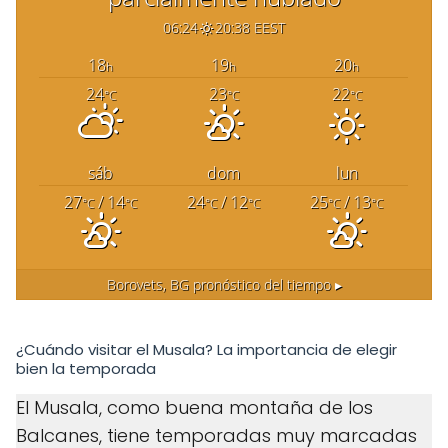
06:24
20:38 EEST
18
19
20
h
h
h
24
23
22
°C
°C
°C
sáb
dom
lun
27
/ 14
24
/ 12
25
/ 13
°C
°C
°C
°C
°C
°C
Borovets, BG
pronóstico del tiempo ▸
¿Cuándo visitar el Musala? La importancia de elegir
bien la temporada
El Musala, como buena montaña de los
Balcanes, tiene temporadas muy marcadas