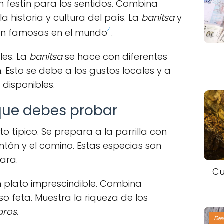
n festín para los sentidos. Combina
 historia y cultura del país. La
banitsa
y
4
n famosas en el mundo
.
les. La
banitsa
se hace con diferentes
n. Esto se debe a los gustos locales y a
 disponibles.
 que debes probar
to típico. Se prepara a la parrilla con
tón y el comino. Estas especias son
ara.
Cu
 plato imprescindible. Combina
o feta. Muestra la riqueza de los
aros
.
De