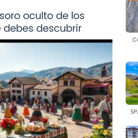
esoro oculto de los
 debes descubrir
C
SP