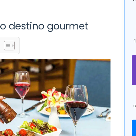
o destino gourmet
f
o