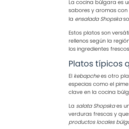
La cocina búlgara es u
sabores y aromas con la
la
ensalada Shopska
so
Estos platos son versáti
rellenos según la regió
los ingredientes frescos
Platos típicos
El
kebapche
es otro pla
especias como el pimen
clave en la cocina búlg
La
salata Shopska
es un
verduras frescas y ques
productos locales búlg