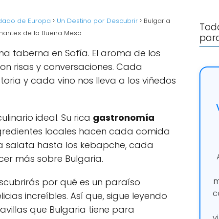
rdado de Europa
Un Destino por Descubrir
Bulgaria
Todo
Amantes de la Buena Mesa
para
a taberna en Sofía. El aroma de los
con risas y conversaciones. Cada
oria y cada vino nos lleva a los viñedos
ulinario ideal. Su rica
gastronomía
ngredientes locales hacen cada comida
a salata hasta los kebapche, cada
ocer más sobre Bulgaria.
m
escubrirás por qué es un paraíso
c
licias increíbles. Así que, sigue leyendo
avillas que Bulgaria tiene para
v