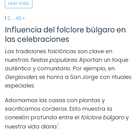
Leer más
Page:
Next
1
2
…
45
»
Influencia del folclore búlgaro en
las celebraciones
Las tradiciones folclóricas son clave en
nuestras
fiestas populares
. Aportan un toque
auténtico y comunitario. Por ejemplo, en
Gergiovden
, se honra a San Jorge con rituales
especiales.
Adornamos las casas con plantas y
sacrificamos corderos. Esto muestra la
conexión profunda entre el
folclore búlgaro
y
7
nuestra vida diaria
.