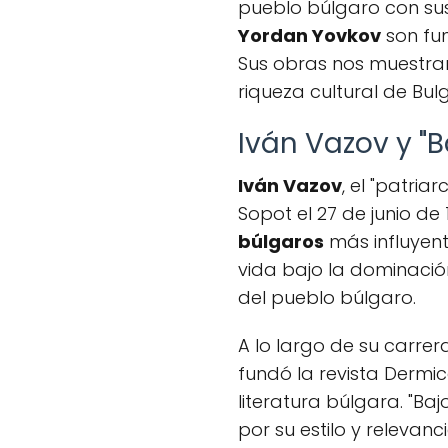
pueblo búlgaro con su
Yordan Yovkov
son fu
Sus obras nos muestran
riqueza cultural de Bulg
Iván Vazov y "B
Iván Vazov
, el "patria
Sopot el 27 de junio de 
búlgaros
más influyent
vida bajo la dominació
del pueblo búlgaro.
A lo largo de su carrer
fundó la revista Dermi
literatura búlgara. "Ba
por su estilo y relevanc