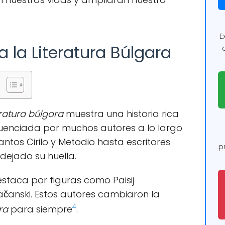
E
a la Literatura Búlgara
eratura búlgara
muestra una historia rica
fluenciada por muchos autores a lo largo
antos Cirilo y Metodio hasta escritores
p
dejado su huella.
estaca por figuras como Paisij
Vračanski. Estos autores cambiaron la
4
ra
para siempre
.