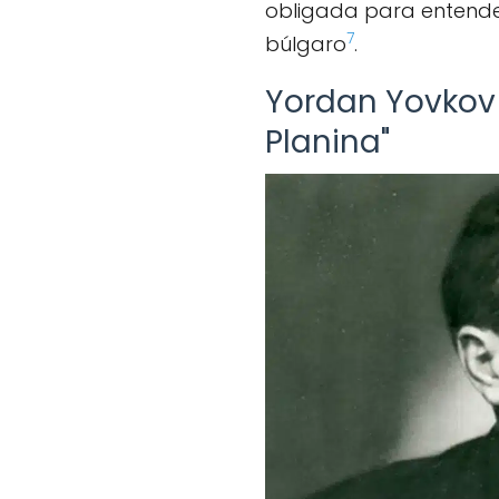
obligada para entender 
7
búlgaro
.
Yordan Yovkov 
Planina"