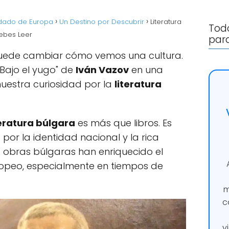
rdado de Europa
Un Destino por Descubrir
Literatura
Todo
ebes Leer
para
uede cambiar cómo vemos una cultura.
Bajo el yugo" de
Iván Vazov
en una
 nuestra curiosidad por la
literatura
teratura búlgara
es más que libros. Es
por la identidad nacional y la rica
s obras búlgaras han enriquecido el
ropeo, especialmente en tiempos de
m
c
v