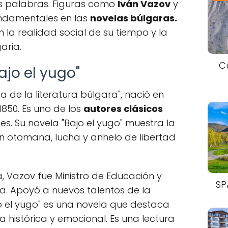
s palabras. Figuras como
Iván Vazov
y
ndamentales en las
novelas búlgaras.
 la realidad social de su tiempo y la
aria.
C
ajo el yugo"
rca de la literatura búlgara", nació en
1850. Es uno de los
autores clásicos
es. Su novela "Bajo el yugo" muestra la
n otomana, lucha y anhelo de libertad
a, Vazov fue Ministro de Educación y
SP
ca. Apoyó a nuevos talentos de la
jo el yugo" es una novela que destaca
ia histórica y emocional. Es una lectura