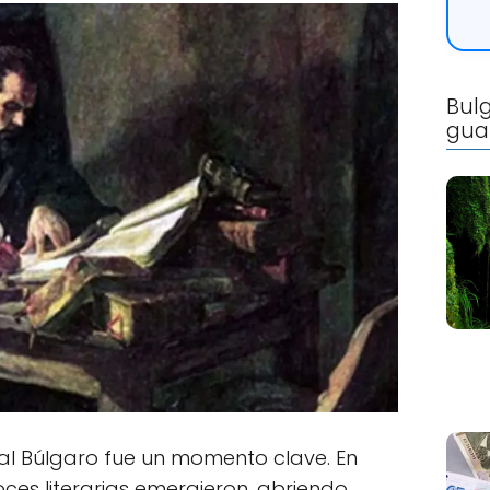
Bulg
gua
al Búlgaro fue un momento clave. En
ces literarias emergieron, abriendo