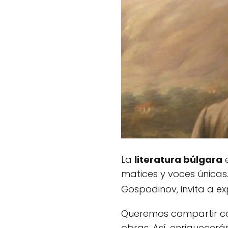
La
literatura búlgara
e
matices y voces única
Gospodinov, invita a ex
Queremos compartir con
obras. Así, enriquecer