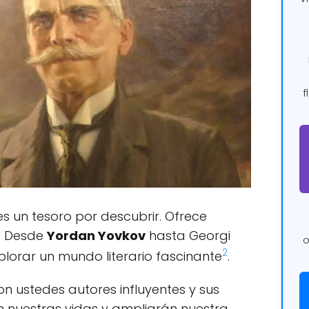
f
s un tesoro por descubrir. Ofrece
s. Desde
Yordan Yovkov
hasta Georgi
o
2
plorar un mundo literario fascinante
.
 ustedes autores influyentes y sus
án nuestras vidas y ampliarán nuestra