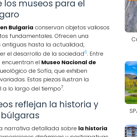
 los museos para el
lgaro
 en Bulgaria
conservan objetos valiosos
ntos fundamentales. Ofrecen una
C
antiguas hasta la actualidad,
6
 el desarrollo de la sociedad
. Entre
 encuentran el
Museo Nacional de
ueológico de Sofía, que exhiben
variadas. Estas piezas ilustran la
7
 a lo largo del tiempo
.
 reflejan la historia y
SP
s búlgaras
a narrativa detallada sobre
la historia
xposiciones dinámicas y participativas.