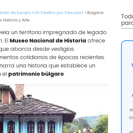
rdado de Europa
Un Destino por Descubrir
Bulgaria:
Todo
Historia y Arte
para
 revela un territorio impregnado de legado
. El
Museo Nacional de Historia
ofrece
 que abarca desde vestigios
ementos cotidianos de épocas recientes.
arra una historia que establece un
n el
patrimonio búlgaro
.
m
c
v