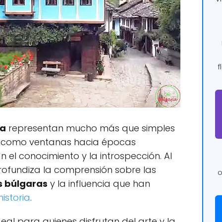
f
ia
representan mucho más que simples
an como ventanas hacia épocas
n el conocimiento y la introspección. Al
profundiza la comprensión sobre las
o
s búlgaras
y la influencia que han
historia
.
deal para quienes disfrutan del arte y la