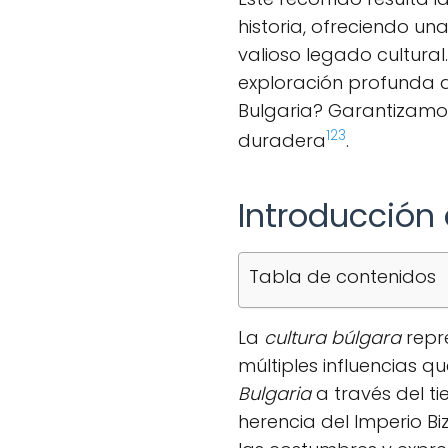
historia, ofreciendo u
valioso legado cultura
exploración profunda de
Bulgaria? Garantizamos
1
2
3
duradera
.
Introducción 
Tabla de contenidos
La
cultura búlgara
repre
múltiples influencias 
Bulgaria
a través del ti
herencia del Imperio 