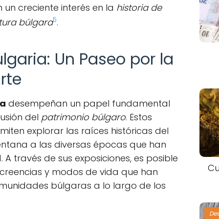
un creciente interés en la
historia de
5
tura búlgara
.
garia: Un Paseo por la
Arte
ia
desempeñan un papel fundamental
fusión del
patrimonio búlgaro
. Estos
miten explorar las raíces históricas del
entana a las diversas épocas que han
A través de sus exposiciones, es posible
Cu
, creencias y modos de vida que han
munidades búlgaras a lo largo de los
De