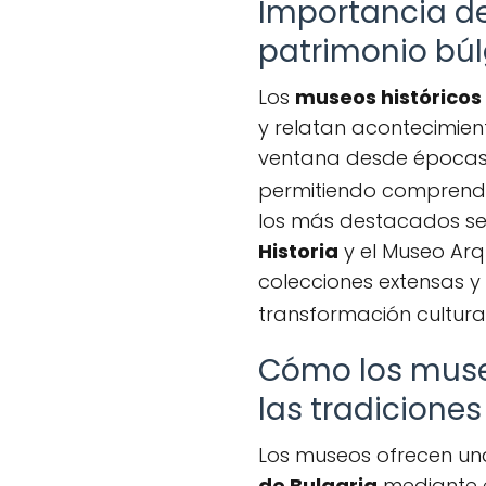
Importancia de
patrimonio bú
Los
museos históricos
y relatan acontecimie
ventana desde épocas 
permitiendo comprender
los más destacados se
Historia
y el Museo Arq
colecciones extensas y 
transformación cultural
Cómo los museos
las tradicione
Los museos ofrecen un
de Bulgaria
mediante e