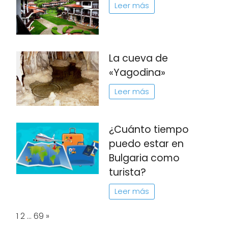
Leer más
La cueva de
«Yagodina»
Leer más
¿Cuánto tiempo
puedo estar en
Bulgaria como
turista?
Leer más
Page:
Next
1
2
…
69
»