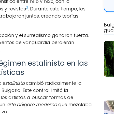
nsificó entre 1916 y 1925, con la
3
s y revistas
. Durante este tiempo, los
s trabajaron juntos, creando teorías
Bulg
gua
racción y el surrealismo ganaron fuerza.
mientos de vanguardia perdieran
.
régimen estalinista en las
ísticas
 estalinista
cambió radicalmente la
Bulgaria. Este control limitó la
 los artistas a buscar formas de
 un
arte búlgaro moderno
que mezclaba
evo.