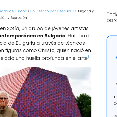
rdado de Europa
Un Destino por Descubrir
Bulgaria y
Todo
ión y Expresión
para
en Sofía, un grupo de jóvenes artistas
ontemporáneo en Bulgaria
. Hablan de
ia de Bulgaria a través de técnicas
en figuras como Christo, quien nació en
1
ejado una huella profunda en el arte
.
m
c
v