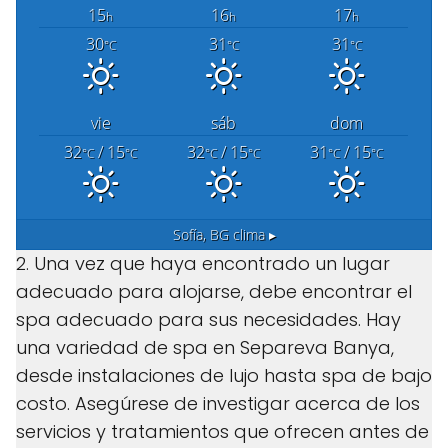
15
16
17
h
h
h
30
31
31
°C
°C
°C
vie
sáb
dom
32
/ 15
32
/ 15
31
/ 15
°C
°C
°C
°C
°C
°C
Sofía, BG
clima ▸
2. Una vez que haya encontrado un lugar
adecuado para alojarse, debe encontrar el
spa adecuado para sus necesidades. Hay
una variedad de spa en Separeva Banya,
desde instalaciones de lujo hasta spa de bajo
costo. Asegúrese de investigar acerca de los
servicios y tratamientos que ofrecen antes de