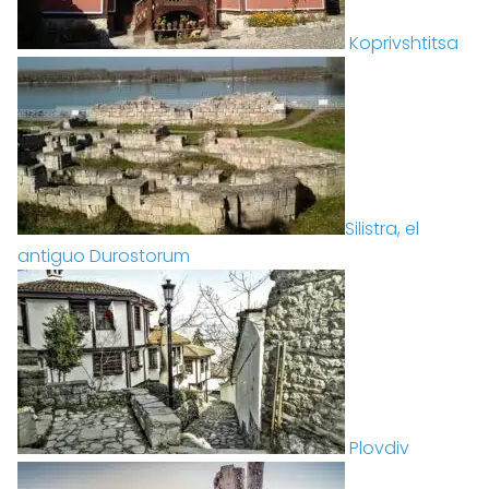
Koprivshtitsa
Silistra, el
antiguo Durostorum
Plovdiv