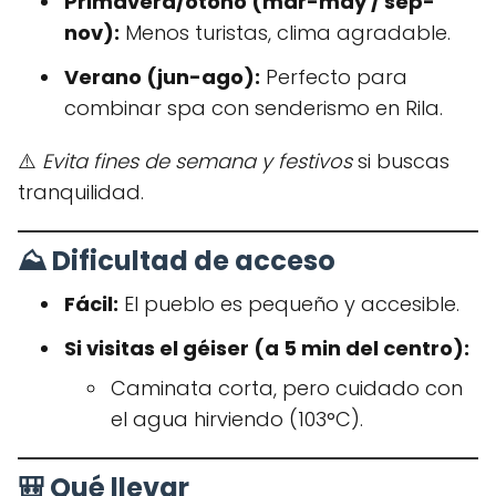
Primavera/otoño (mar-may / sep-
nov):
Menos turistas, clima agradable.
Verano (jun-ago):
Perfecto para
combinar spa con senderismo en Rila.
⚠️
Evita fines de semana y festivos
si buscas
tranquilidad.
⛰️ Dificultad de acceso
Fácil:
El pueblo es pequeño y accesible.
Si visitas el géiser (a 5 min del centro):
Caminata corta, pero cuidado con
el agua hirviendo (103°C).
🎒 Qué llevar