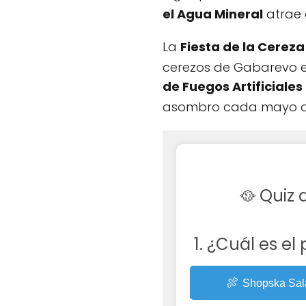
el Agua Mineral
atrae a
La
Fiesta de la Cereza
cerezos de Gabarevo e
de Fuegos Artificiales
asombro cada mayo o 
🥘 Quiz
1. ¿Cuál es el
🍖
Shopska Sal