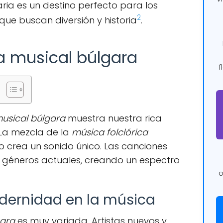
aria es un destino perfecto para los
2
ue buscan diversión y historia
.
ra musical búlgara
f
musical búlgara
muestra nuestra rica
 La mezcla de la
música folclórica
 crea un sonido único. Las canciones
a géneros actuales, creando un espectro
o
dernidad en la música
gara
es muy variada. Artistas nuevos y