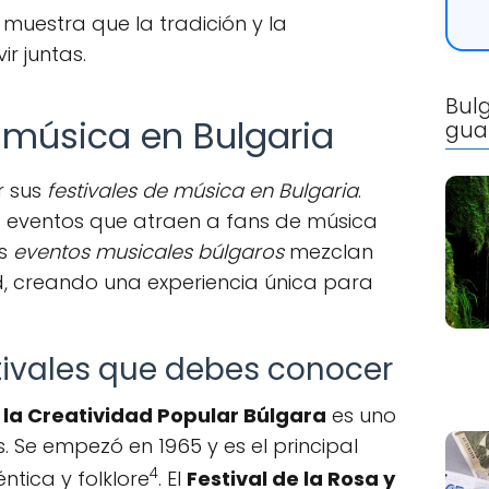
uestra que la tradición y la
r juntas.
Bulg
 música en Bulgaria
gua
r sus
festivales de música en Bulgaria
.
eventos que atraen a fans de música
os
eventos musicales búlgaros
mezclan
, creando una experiencia única para
stivales que debes conocer
e la Creatividad Popular Búlgara
es uno
 Se empezó en 1965 y es el principal
4
ntica y folklore
. El
Festival de la Rosa y