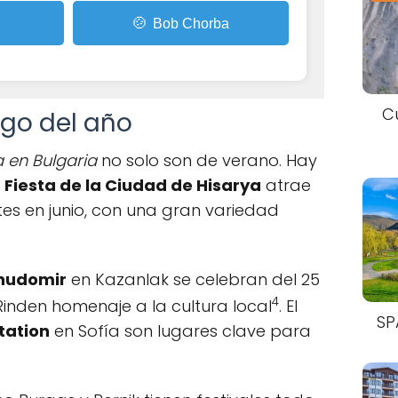
🍲
Bob Chorba
C
rgo del año
a en Bulgaria
no solo son de verano. Hay
a
Fiesta de la Ciudad de Hisarya
atrae
tes en junio, con una gran variedad
Chudomir
en Kazanlak se celebran del 25
4
 Rinden homenaje a la cultura local
. El
SP
tation
en Sofía son lugares clave para