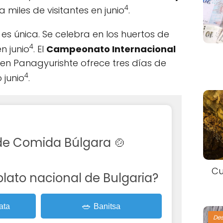
4
 miles de visitantes en junio
.
es única. Se celebra en los huertos de
4
n junio
. El
Campeonato Internacional
en Panagyurishte ofrece tres días de
4
junio
.
 de Comida Búlgara 🍲
Cu
 plato nacional de Bulgaria?
🥗
ata
Banitsa
De