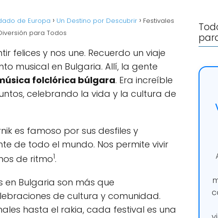
rdado de Europa
Un Destino por Descubrir
Festivales
Todo
 Diversión para Todos
para
ir felices y nos une. Recuerdo un viaje
o musical en Bulgaria. Allí, la gente
música folclórica búlgara
. Era increíble
ntos, celebrando la vida y la cultura de
nik es famoso por sus desfiles y
nte de todo el mundo. Nos permite vivir
1
os de ritmo
.
m
s en Bulgaria son más que
c
elebraciones de cultura y comunidad.
les hasta el rakia, cada festival es una
v