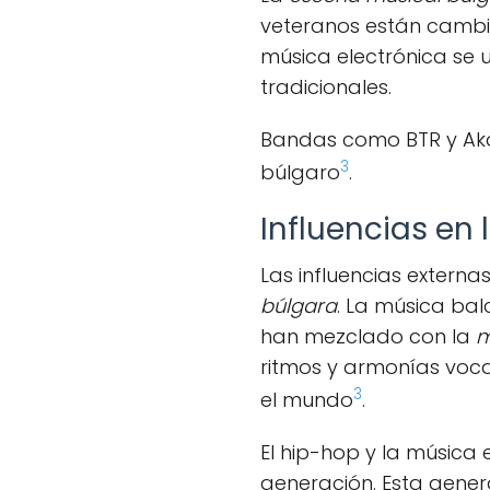
veteranos están cambian
música electrónica se u
tradicionales.
Bandas como BTR y Ak
3
búlgaro
.
Influencias en
Las influencias extern
búlgara
. La música bal
han mezclado con la
m
ritmos y armonías voc
3
el mundo
.
El hip-hop y la música
generación. Esta gener