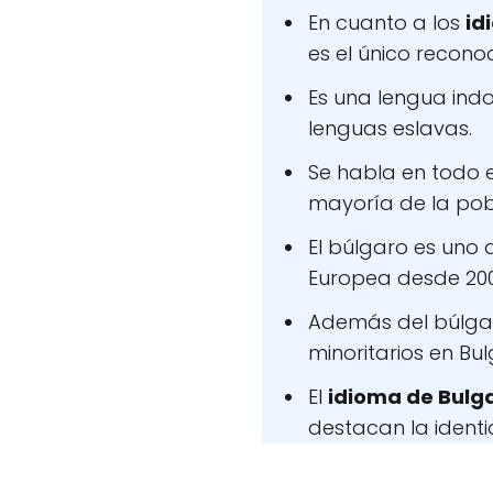
En cuanto a los
id
es el único reconoc
Es una lengua ind
lenguas eslavas.
Se habla en todo e
mayoría de la pob
El búlgaro es uno d
Europea desde 200
Además del búlgar
minoritarios en Bul
El
idioma de Bulg
destacan la identid