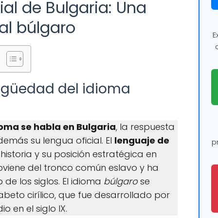
cial de Bulgaria: Una
al búlgaro
E
igüedad del idioma
ioma se habla en Bulgaria
, la respuesta
demás su lengua oficial. El
lenguaje de
p
 historia y su posición estratégica en
oviene del tronco común eslavo y ha
 de los siglos. El idioma
búlgaro
se
fabeto cirílico, que fue desarrollado por
io en el siglo IX.