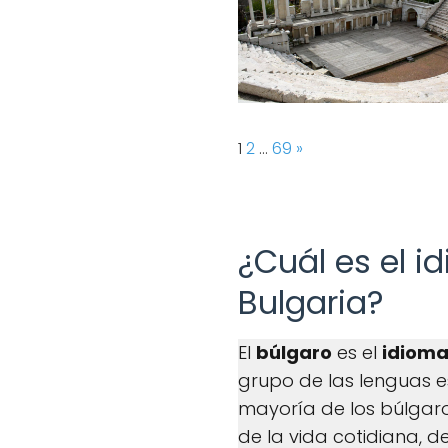
Page:
Next
1
2
…
69
»
¿Cuál es el i
Bulgaria?
El
búlgaro
es el
idioma 
grupo de las lenguas es
mayoría de los búlgaro
de la vida cotidiana, 