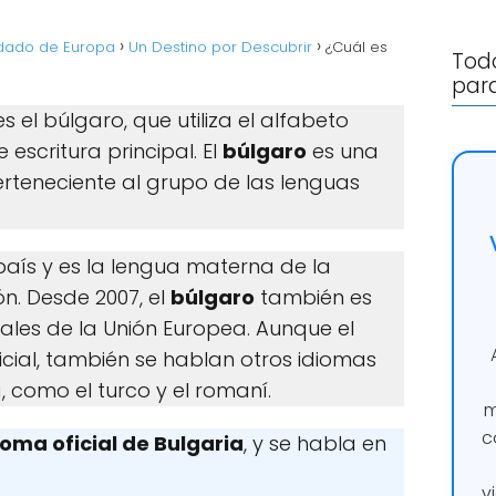
rdado de Europa
Un Destino por Descubrir
¿Cuál es
Todo
para
s el búlgaro, que utiliza el alfabeto
 escritura principal. El
búlgaro
es una
rteneciente al grupo de las lenguas
país y es la lengua materna de la
n. Desde 2007, el
búlgaro
también es
iales de la Unión Europea. Aunque el
icial, también se hablan otros idiomas
, como el turco y el romaní.
m
c
ioma oficial de Bulgaria
, y se habla en
v