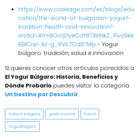
https://www.codeage.com/es/blogs/edu
cation/the-world-of-bulgarian-yogurt-
tradition-health-and-innovation?
srsltid=AfmBOorjDyeCdf873IriNkZ_lFivz9ke
BBlCreI-4z-g_RViL7Cd87Mp
- Yogur
búlgaro: tradición, salud e innovación
Si quieres conocer otros artículos parecidos a
El Yogur Búlgaro: Historia, Beneficios y
Dónde Probarlo
puedes visitar la categoría
Un Destino por Descubrir
.
cultura búlgara
gastronomía
Salud
YogurBúlgaro