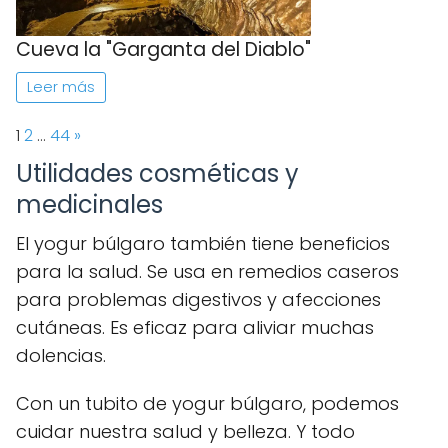
Cueva la "Garganta del Diablo"
Leer más
Page:
Next
1
2
…
44
»
Utilidades cosméticas y
medicinales
El yogur búlgaro también tiene beneficios
para la salud. Se usa en remedios caseros
para problemas digestivos y afecciones
cutáneas. Es eficaz para aliviar muchas
dolencias.
Con un tubito de yogur búlgaro, podemos
cuidar nuestra salud y belleza. Y todo