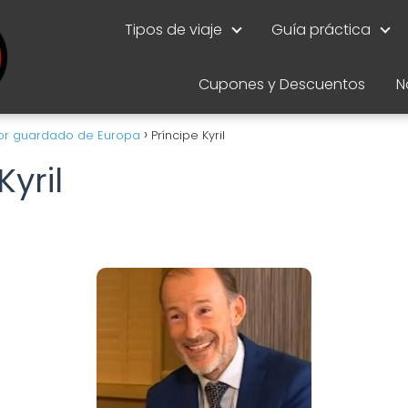
Tipos de viaje
Guía práctica
Cupones y Descuentos
N
ejor guardado de Europa
Príncipe Kyril
Kyril