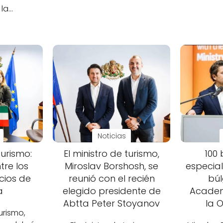
 la…
Noticias
Turismo:
El ministro de turismo,
100
ntre los
Miroslav Borshosh, se
especial
cios de
reunió con el recién
búl
a
elegido presidente de
Academ
Abtta Peter Stoyanov
la 
turismo,