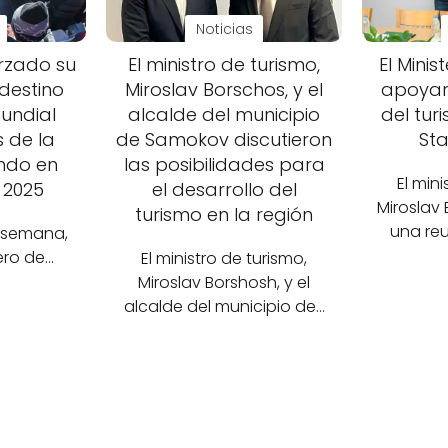
Noticias
rzado su
El ministro de turismo,
El Minis
 destino
Miroslav Borschos, y el
apoyará
mundial
alcalde del municipio
del tur
 de la
de Samokov discutieron
St
ndo en
las posibilidades para
El mini
 2025
el desarrollo del
Miroslav
turismo en la región
una reu
e semana,
nero de…
El ministro de turismo,
Miroslav Borshosh, y el
alcalde del municipio de…