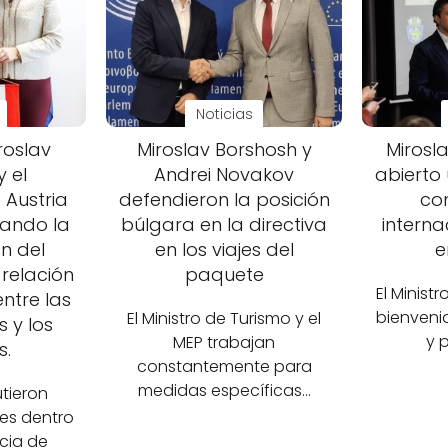
Noticias
iroslav
Miroslav Borshosh y
Mirosl
 el
Andrei Novakov
abierto 
Austria
defendieron la posición
co
rando la
búlgara en la directiva
interna
n del
en los viajes del
e
 relación
paquete
El Minist
ntre las
bienveni
El Ministro de Turismo y el
 y los
y 
MEP trabajan
s.
constantemente para
medidas específicas…
tieron
nes dentro
cia de