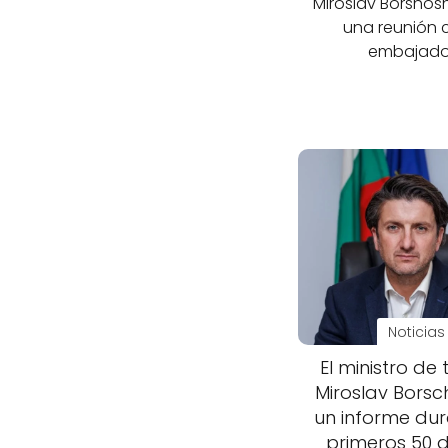
Miroslav Borshosh
una reunión 
embajado
Noticias
El ministro de 
Miroslav Borsc
un informe dur
primeros 50 