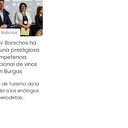
Noticias
av Borschos ha
una prestigiosa
mpetencia
cional de vinos
n Burgas
ro de Turismo da la
da a los enólogos
periodistas…