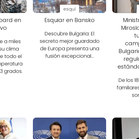
esquí
oard en
Esquiar en Bansko
Minis
vo
Mirosl
Descubre Bulgaria: El
t
secreto mejor guardado
 a miles
cam
de Europa presenta una
su clima
Bulgari
fusión excepcional…
e todo el
regul
mperatura
estánd
3 grados.
De los 
familiare
so