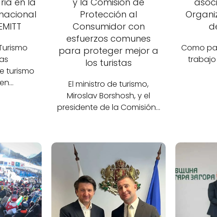
ria en la
y la Comisión de
asoci
rnacional
Protección al
Organi
EMITT
Consumidor con
d
esfuerzos comunes
 Turismo
Como part
para proteger mejor a
las
trabajo
los turistas
e turismo
 en…
El ministro de turismo,
Miroslav Borshosh, y el
presidente de la Comisión…