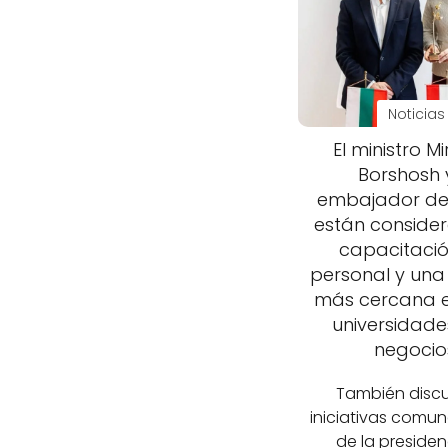
Noticias
El ministro M
Borshosh y
embajador de 
están conside
capacitació
personal y una
más cercana e
universidades
negocio
También discu
iniciativas comu
de la presiden