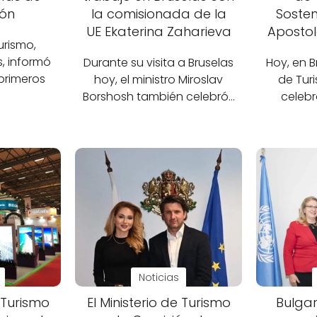
ión
la comisionada de la
Sosten
UE Ekaterina Zaharieva
Apostol
turismo,
, informó
Durante su visita a Bruselas
Hoy, en Br
primeros
hoy, el ministro Miroslav
de Tur
Borshosh también celebró…
celebr
Noticias
e Turismo
El Ministerio de Turismo
Bulgar