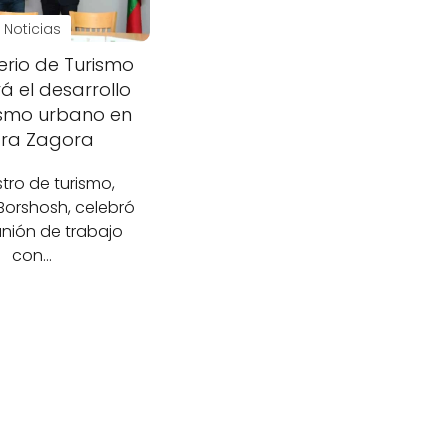
Noticias
terio de Turismo
 el desarrollo
ismo urbano en
ara Zagora
stro de turismo,
 Borshosh, celebró
nión de trabajo
con…