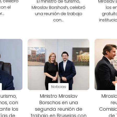
, celebró
El ministro de turismo,
Miroslav
con el
Miroslav Borshosh, celebró
los e
r…
una reunión de trabajo
gratuit
con…
instituc
Noticias
turismo,
Ministro Miroslav
Mirosl
hos, con
Borschos en una
re
ante los
segunda reunión de
Comisi
días de
trabajo en Bruselas con
de 