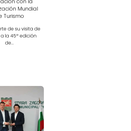
ación con la
zación Mundial
e Turismo
e de su visita de
 a la 45ª edición
de…