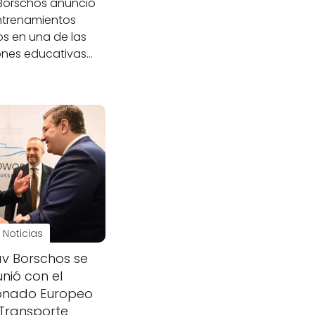
 Borschos anunció
ntrenamientos
os en una de las
iones educativas…
Noticias
av Borschos se
unió con el
onado Europeo
Transporte