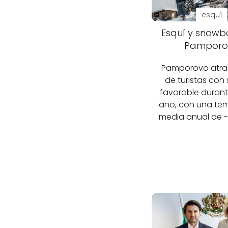
esquí
Esquí y snowb
Pamporo
Pamporovo atrae
de turistas con 
favorable durant
año, con una te
media anual de -