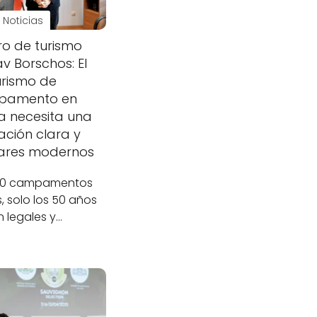
Noticias
tro de turismo
av Borschos: El
urismo de
pamento en
a necesita una
ación clara y
ares modernos
180 campamentos
s, solo los 50 años
n legales y…