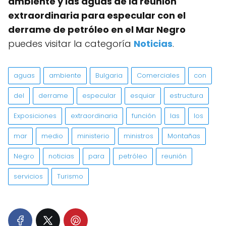
ambiente y las aguas de la reunión
extraordinaria para especular con el
derrame de petróleo en el Mar Negro
puedes visitar la categoría
Noticias
.
aguas
ambiente
Bulgaria
Comerciales
con
del
derrame
especular
esquiar
estructura
Exposiciones
extraordinaria
función
las
los
mar
medio
ministerio
ministros
Montañas
Negro
noticias
para
petróleo
reunión
servicios
Turismo