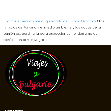
Bulgaria, el secreto mejor guardado de Europa
Noticias
Los
ministros del turismo y el medio ambiente y las aguas de la
reunión extraordinaria para especular con el derrame de
petróleo en el Mar Negro
Contacto