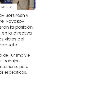
Noticias
av Borshosh y
rei Novakov
ron la posición
 en la directiva
os viajes del
paquete
ro de Turismo y el
P trabajan
ntemente para
s específicas…