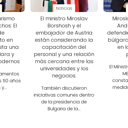
Noticias
urismo
El ministro Miroslav
Mirosl
hos: El
Borshosh y el
And
de
embajador de Austria
defendie
o en
están considerando la
búlgara
sita una
capacitación del
en l
lara y
personal y una relación
odernos
más cercana entre las
El Minist
universidades y los
ME
pamentos
negocios.
consta
os 50 años
medida
 y…
También discutieron
iniciativas comunes dentro
de la presidencia de
Bulgaria de la…