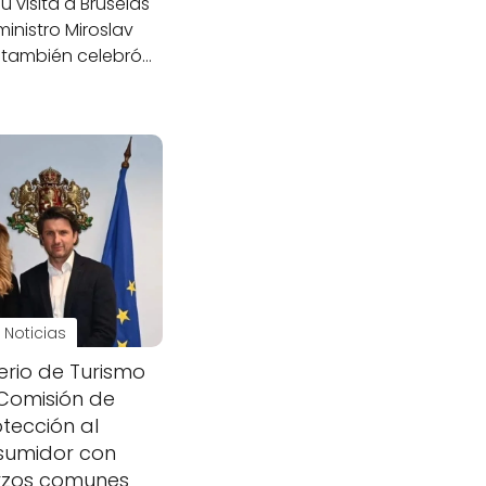
u visita a Bruselas
ministro Miroslav
 también celebró…
Noticias
terio de Turismo
 Comisión de
otección al
sumidor con
rzos comunes