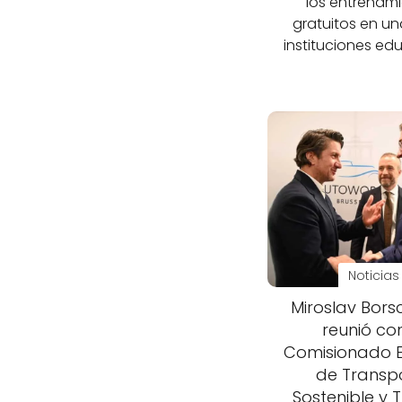
los entrenam
gratuitos en un
instituciones ed
Noticias
Miroslav Bors
reunió con
Comisionado 
de Transp
Sostenible y 