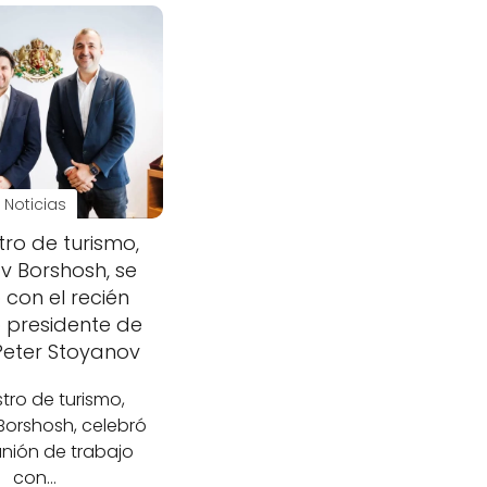
Noticias
stro de turismo,
av Borshosh, se
 con el recién
 presidente de
Peter Stoyanov
stro de turismo,
 Borshosh, celebró
nión de trabajo
con…