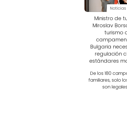
Noticias
Ministro de t
Miroslav Borsc
turismo 
campament
Bulgaria nece
regulación c
estándares m
De los 180 cam
familiares, solo l
son legales