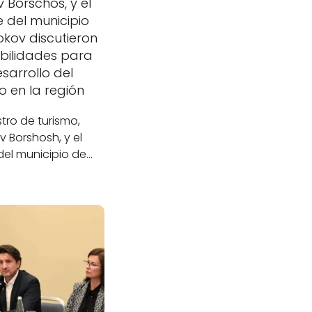
v Borschos, y el
 del municipio
kov discutieron
ibilidades para
esarrollo del
o en la región
stro de turismo,
v Borshosh, y el
del municipio de…