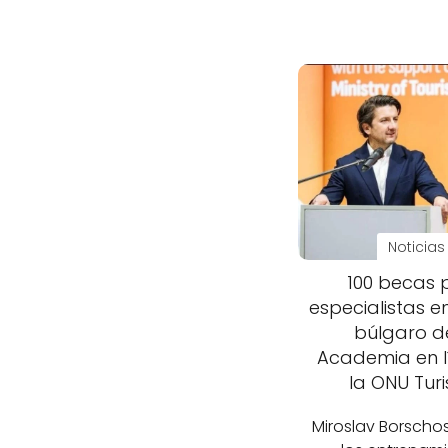
Noticias
100 becas 
especialistas e
búlgaro d
Academia en l
la ONU Tur
Miroslav Borscho