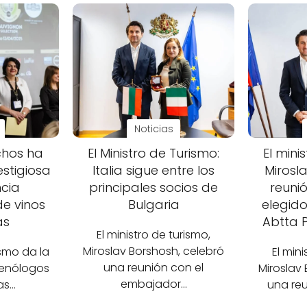
Noticias
chos ha
El Ministro de Turismo:
El mini
estigiosa
Italia sigue entre los
Mirosl
cia
principales socios de
reunió
de vinos
Bulgaria
elegido
as
Abtta 
El ministro de turismo,
Miroslav Borshosh, celebró
ismo da la
El mini
una reunión con el
 enólogos
Miroslav
embajador…
as…
una reu