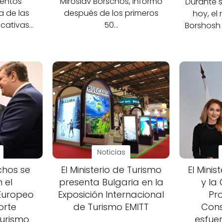
ientos
Miroslav Borschos, informó
Durante s
a de las
después de los primeros
hoy, el 
ucativas…
50…
Borshosh
Noticias
chos se
El Ministerio de Turismo
El Minis
 el
presenta Bulgaria en la
y la
Europeo
Exposición Internacional
Pr
orte
de Turismo EMITT
Con
Turismo
esfue