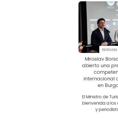
Noticias
Miroslav Bors
abierto una pr
competen
internacional 
en Burg
El Ministro de Tur
bienvenida a los
y periodist