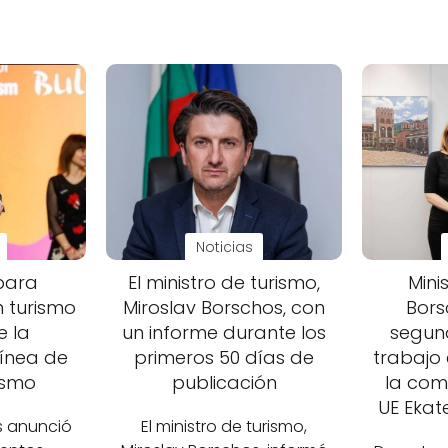
Noticias
para
El ministro de turismo,
Mini
n turismo
Miroslav Borschos, con
Bors
e la
un informe durante los
segun
ínea de
primeros 50 días de
trabajo 
ismo
publicación
la com
UE Ekat
s anunció
El ministro de turismo,