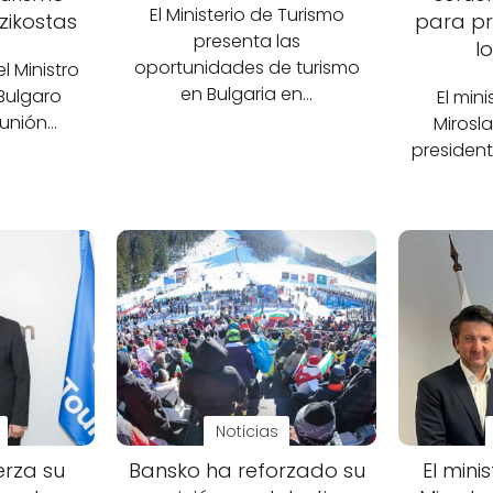
El Ministerio de Turismo
zikostas
para pr
presenta las
lo
oportunidades de turismo
el Ministro
en Bulgaria en…
Bulgaro
El mini
eunión…
Mirosla
president
Noticias
erza su
Bansko ha reforzado su
El mini