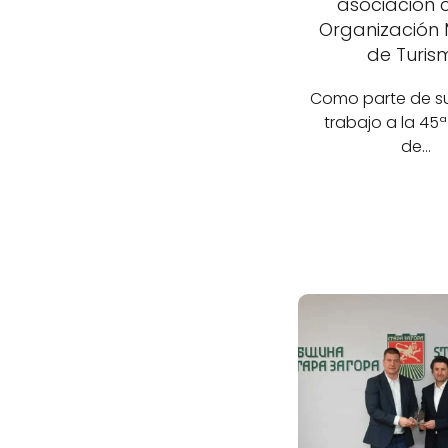
asociación 
Organización 
de Turis
Como parte de su
trabajo a la 45ª
de…