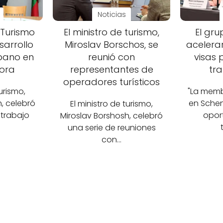
Noticias
e Turismo
El ministro de turismo,
El gru
sarrollo
Miroslav Borschos, se
acelerar
rbano en
reunió con
visas 
ora
representantes de
tr
operadores turísticos
turismo,
"La memb
, celebró
en Sche
El ministro de turismo,
 trabajo
opor
Miroslav Borshosh, celebró
una serie de reuniones
con…