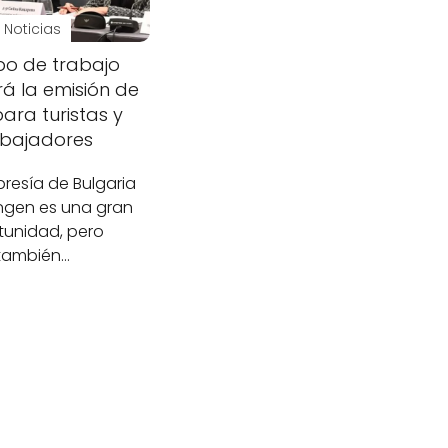
Noticias
po de trabajo
á la emisión de
para turistas y
abajadores
resía de Bulgaria
ngen es una gran
tunidad, pero
también…