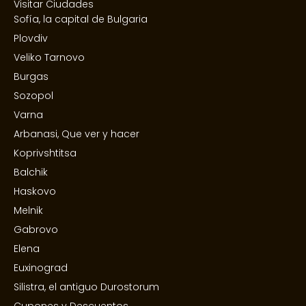
Visitar Ciudades
Sofía, la capital de Bulgaria
Plovdiv
Veliko Tarnovo
Burgas
Sozopol
Varna
Arbanasi, Que ver y hacer
Koprivshtitsa
Balchik
Haskovo
Melnik
Gabrovo
Elena
Euxinograd
Silistra, el antiguo Durostorum
Cupones y Descuentos