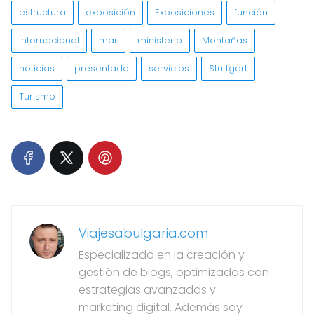
estructura
exposición
Exposiciones
función
internacional
mar
ministerio
Montañas
noticias
presentado
servicios
Stuttgart
Turismo
Viajesabulgaria.com
Especializado en la creación y
gestión de blogs, optimizados con
estrategias avanzadas y
marketing digital. Además soy