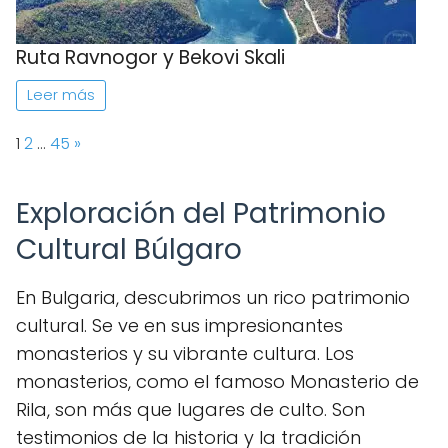
Ruta Ravnogor y Bekovi Skali
Leer más
Page:
Next
1
2
…
45
»
Exploración del Patrimonio
Cultural Búlgaro
En Bulgaria, descubrimos un rico patrimonio
cultural. Se ve en sus impresionantes
monasterios y su vibrante cultura. Los
monasterios, como el famoso Monasterio de
Rila, son más que lugares de culto. Son
testimonios de la historia y la tradición