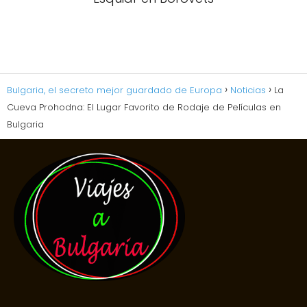
Bulgaria, el secreto mejor guardado de Europa
Noticias
La
Cueva Prohodna: El Lugar Favorito de Rodaje de Películas en
Bulgaria