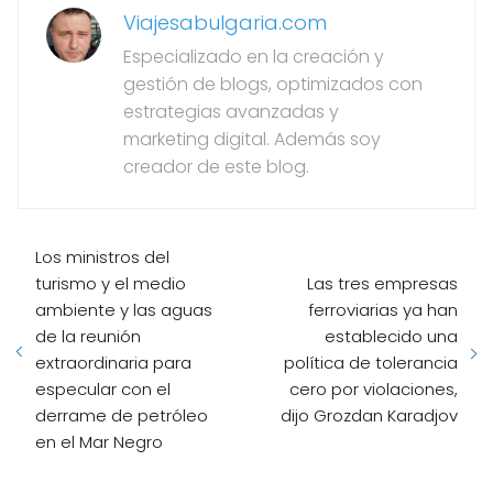
Viajesabulgaria.com
Especializado en la creación y
gestión de blogs, optimizados con
estrategias avanzadas y
marketing digital. Además soy
creador de este blog.
Los ministros del
turismo y el medio
Las tres empresas
ambiente y las aguas
ferroviarias ya han
de la reunión
establecido una
extraordinaria para
política de tolerancia
especular con el
cero por violaciones,
derrame de petróleo
dijo Grozdan Karadjov
en el Mar Negro