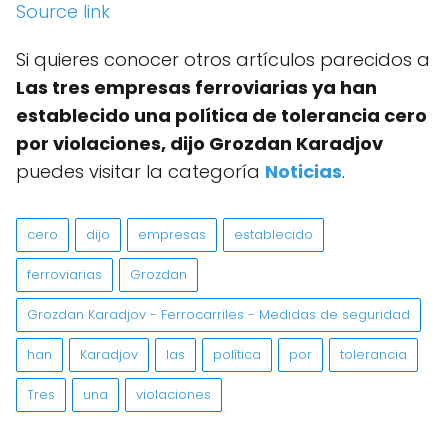
Source link
Si quieres conocer otros artículos parecidos a
Las tres empresas ferroviarias ya han
establecido una política de tolerancia cero
por violaciones, dijo Grozdan Karadjov
puedes visitar la categoría
Noticias
.
cero
dijo
empresas
establecido
ferroviarias
Grozdan
Grozdan Karadjov - Ferrocarriles - Medidas de seguridad
han
Karadjov
las
política
por
tolerancia
Tres
una
violaciones