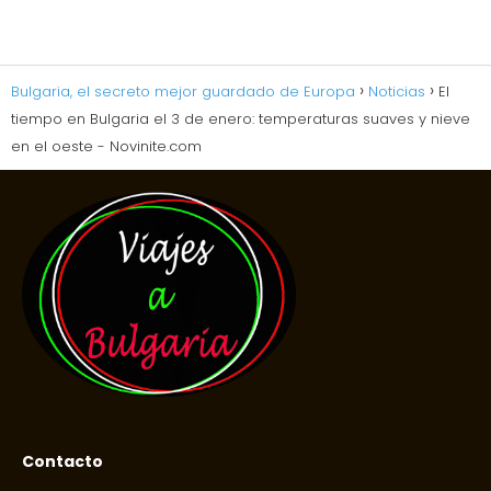
Bulgaria, el secreto mejor guardado de Europa
Noticias
El
tiempo en Bulgaria el 3 de enero: temperaturas suaves y nieve
en el oeste - Novinite.com
Contacto