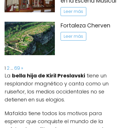
en la Escena Musical
Leer más
Fortaleza Cherven
Leer más
Page:
Next
1
2
…
69
»
La
bella hija de Kiril Preslavski
tiene un
resplandor magnético y canta como un
ruiseñor, los medios occidentales no se
detienen en sus elogios.
Mafalda tiene todos los motivos para
esperar que conquiste el mundo de la