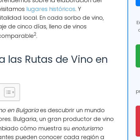
aprendemos sobre la elaboración del
 visitamos
lugares históricos
. Y
talidad local. En cada sorbo de vino,
E
e de cinco días, lleno de vinos
2
ncomparable
.
a las Rutas de Vino en
p
no en Bulgaria
es descubrir un mundo
ores. Bulgaria, un gran productor de vino
mbiado cómo muestra su
enoturismo
sitantes pueden conocer cada región a