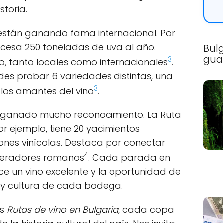
storia.
stán ganando fama internacional. Por
rocesa 250 toneladas de uva al año.
Bulg
gua
3
o, tanto locales como internacionales
.
es probar 6 variedades distintas, una
3
 los amantes del vino
.
an ganado mucho reconocimiento. La Ruta
or ejemplo, tiene 20 yacimientos
iones vinícolas. Destaca por conectar
4
peradores romanos
. Cada parada en
ce un vino excelente y la oportunidad de
ia y cultura de cada bodega.
as
Rutas de vino en Bulgaria
, cada copa