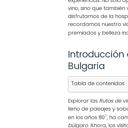
experiencias. No solo 
vino, sino que también
disfrutamos de la hospi
recordamos nuestro viaj
premiados y belleza i
Introducción 
Bulgaria
Tabla de contenidos
Explorar las
Rutas de vi
lleno de paisajes y sab
3
en los años 80
, ha ca
búlgaro
. Ahora, los vi