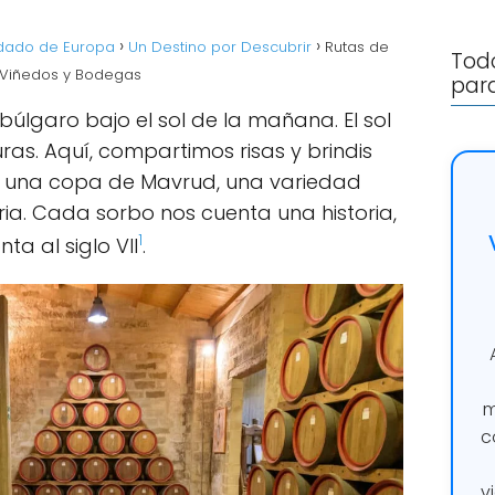
rdado de Europa
Un Destino por Descubrir
Rutas de
Todo
s Viñedos y Bodegas
para
úlgaro bajo el sol de la mañana. El sol
as. Aquí, compartimos risas y brindis
 una copa de Mavrud, una variedad
a. Cada sorbo nos cuenta una historia,
1
a al siglo VII
.
m
c
v