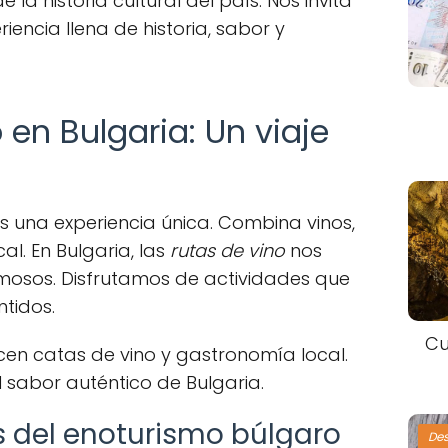
la historia cultural del país. Nos invita
iencia llena de historia, sabor y
 en Bulgaria: Un viaje
s una experiencia única. Combina vinos,
cal. En Bulgaria, las
rutas de vino
nos
rmosos. Disfrutamos de actividades que
ntidos.
Cu
cen catas de vino y gastronomía local.
 sabor auténtico de Bulgaria.
s del enoturismo búlgaro
De