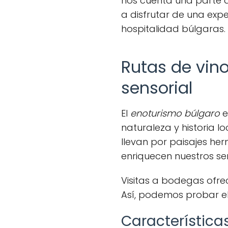
nos cuenta una parte de 
a disfrutar de una exper
hospitalidad búlgaras.
Rutas de vino
sensorial
El
enoturismo búlgaro
e
naturaleza y historia lo
llevan por paisajes he
enriquecen nuestros se
Visitas a bodegas ofre
Así, podemos probar el
Característica