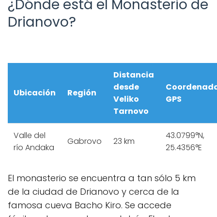
¿Dónde está el Monasterio de
Drianovo?
Distancia
desde
Coordenad
Ubicación
Región
Veliko
GPS
Tarnovo
Valle del
43.0799°N,
Gabrovo
23 km
río Andaka
25.4356°E
El monasterio se encuentra a tan sólo 5 km
de la ciudad de Drianovo y cerca de la
famosa cueva Bacho Kiro. Se accede