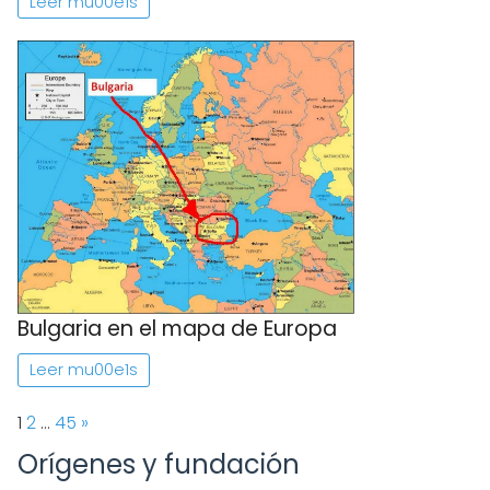
Leer mu00e1s
Bulgaria en el mapa de Europa
Leer mu00e1s
Page:
Next
1
2
…
45
»
Orígenes y fundación