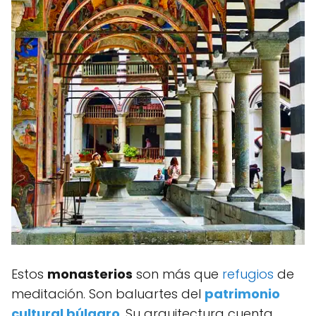
Estos
monasterios
son más que
refugios
de
meditación. Son baluartes del
patrimonio
cultural búlgaro
. Su arquitectura cuenta