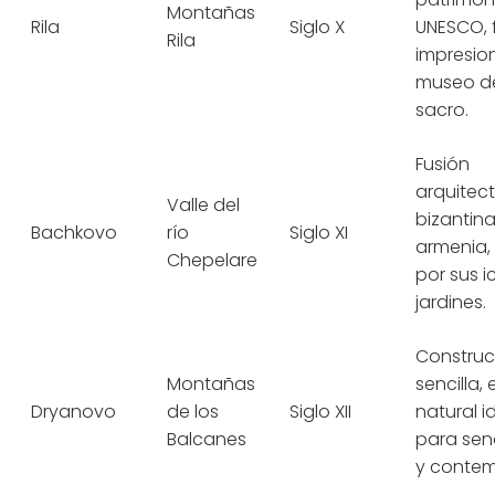
Montañas
Rila
Siglo X
UNESCO, 
Rila
impresio
museo de
sacro.
Fusión
arquitec
Valle del
bizantina
Bachkovo
río
Siglo XI
armenia,
Chepelare
por sus i
jardines.
Construc
Montañas
sencilla,
Dryanovo
de los
Siglo XII
natural i
Balcanes
para sen
y contem