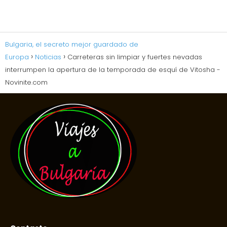
Bulgaria, el secreto mejor guardado de
Europa
Noticias
Carreteras sin limpiar y fuertes nevadas
interrumpen la apertura de la temporada de esquí de Vitosha -
Novinite.com