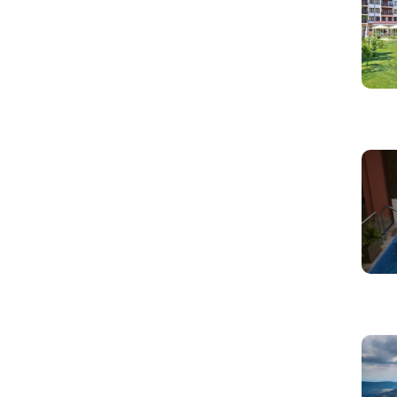
ar una casa, seguido de cerca por
 es 631, lo que equivale a más de 52
as cosas importantes del día, síguenos y
cias de Google.
s artículos parecidos a
¿Cuántos
ecesitas para comprar una casa en
 la categoría
Noticias
.
cios
propiedades
salario mensual