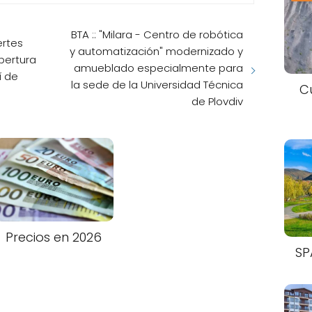
C
quible del mundo para comprar una
os salarios es Sudáfrica.
donde la
s el salario medio para poseer una
os cuadrados. Estados Unidos ocupa el
anking. Sin embargo, los precios de las
ho de un estado a otro. El informe
s Unidos, la gente necesita 76 salarios
ra comprar una casa. Esto equivale
SP
s años de salario anual.
 encuentra Nepal, con 684 salarios