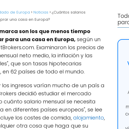
rdado de Europa
Noticias
¿Cuántos salarios
Todo
prar una casa en Europa?
para
amarca son los que menos tiempo
ar para una casa en Europa,
según un
stBrokers.com. Examinaron los precios de
mensual neto medio, la inflación y las
les", que son tasas hipotecarias
n, en 62 países de todo el mundo.
y los ingresos varían mucho de un país a
Brokers decidió estudiar el mercado
o cuánto salario mensual se necesita
m
en diferentes países europeos", se lee
c
ncluye los costes de comida,
alojamiento
,
alquier otra cosa que haga que su
v