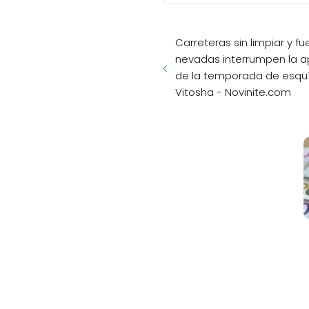
norte
El país más ase
casa en relación con l
gente necesita 71 vece
propiedad de 100 metr
segundo lugar en este r
propiedades varían muc
encontró que en Estado
mensuales promedio pa
aproximadamente a sei
Al final del ranking se