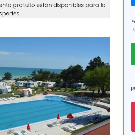
to gratuito están disponibles para la
éspedes.
E
p