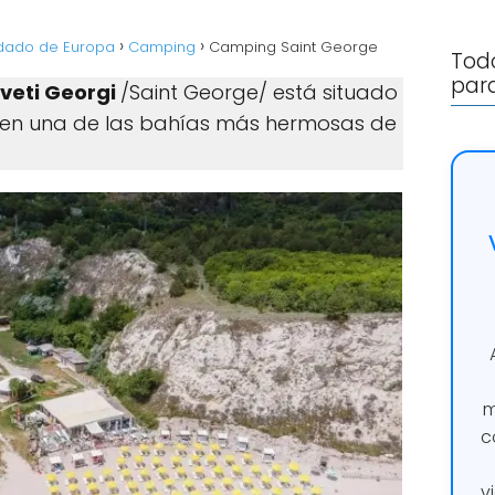
rdado de Europa
Camping
Camping Saint George
Todo
para
veti Georgi
/Saint George/ está situado
, en una de las bahías más hermosas de
m
c
v