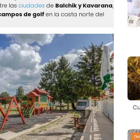
tre las
ciudades
de
Balchik y Kavarana
,
 campos de golf
en la costa norte del
Cu
De