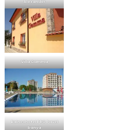
Alexander
Villa Gamma
Balneohotel PRO Pavel
banya