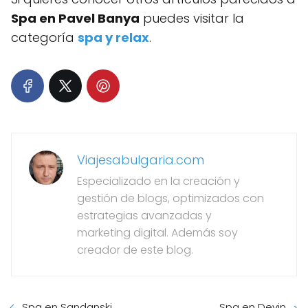
Spa en Pavel Banya
puedes visitar la
categoría
spa y relax
.
Viajesabulgaria.com
Especializado en la creación y
gestión de blogs, optimizados con
estrategias avanzadas y
marketing digital. Además soy
creador de este blog.
Spa en Sandanski
Spa en Devin