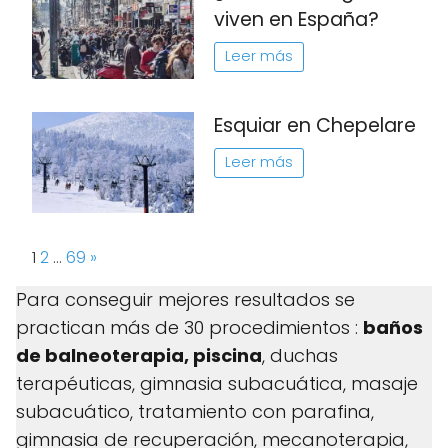
viven en España?
Leer más
Esquiar en Chepelare
Leer más
Page:
Next
1
2
…
69
»
Para conseguir mejores resultados se
practican más de 30 procedimientos :
baños
de balneoterapia, piscina
, duchas
terapéuticas, gimnasia subacuática, masaje
subacuático, tratamiento con parafina,
gimnasia de recuperación, mecanoterapia,