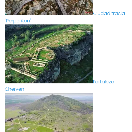
Ciudad tracia
"Perperikon"
Fortaleza
Cherven