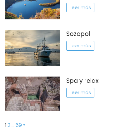
Leer más
Sozopol
Leer más
Spa y relax
Leer más
Page:
Next
1
2
…
69
»